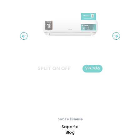
SPLIT ON OFF
FRES
ER MÁS
VER MÁS
Sobre Hisense
Soporte
Blog