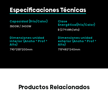
Especificaciones Técnicas
Capacidad (Frío/Calor)
Clase
Energética(Frío/Calor)
3500W / 3400W
B (279 kWh/año)
Dimensiones unidad
Dimensiones unidad
interior (Ancho * Prof *
exterior (Ancho * Prof *
Alto)
Alto)
790*255*200mm
715*482*240mm
Productos Relacionados