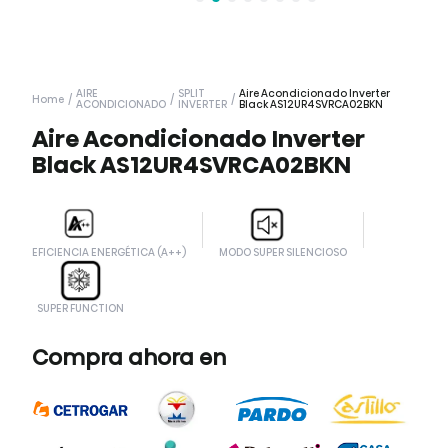
AIRE
SPLIT
Aire Acondicionado Inverter
Home
/
/
/
ACONDICIONADO
INVERTER
Black AS12UR4SVRCA02BKN
Aire Acondicionado Inverter
Black AS12UR4SVRCA02BKN
EFICIENCIA ENERGÉTICA (A++)
MODO SUPER SILENCIOSO
SUPER FUNCTION
Compra ahora en