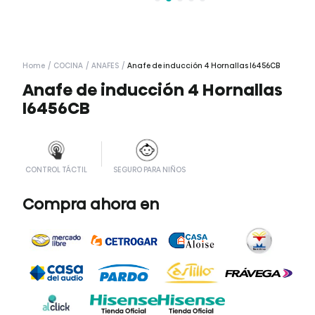
Home
/
COCINA
/
ANAFES
/
Anafe de inducción 4 Hornallas I6456CB
Anafe de inducción 4 Hornallas
I6456CB
CONTROL TÁCTIL
SEGURO PARA NIÑOS
Compra ahora en