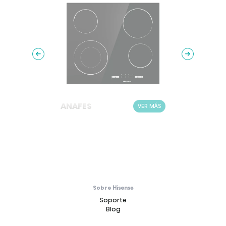
ANAFES
ANAF
ER MÁS
VER MÁS
Sobre Hisense
Soporte
Blog