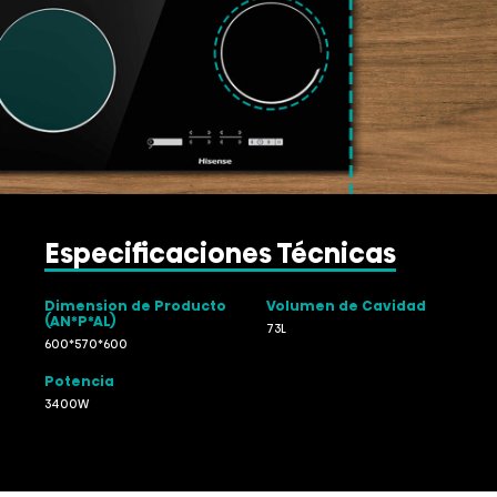
Especificaciones Técnicas
Dimension de Producto
Volumen de Cavidad
(AN*P*AL)
73L
600*570*600
Potencia
3400W