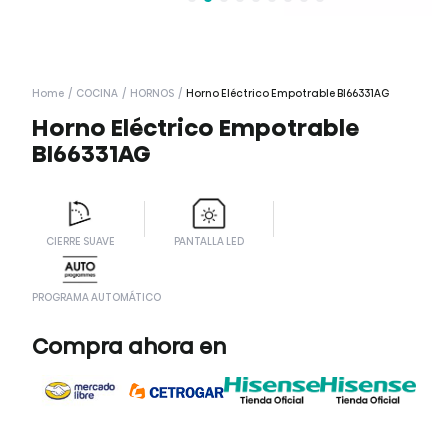
Home
/
COCINA
/
HORNOS
/
Horno Eléctrico Empotrable BI66331AG
Horno Eléctrico Empotrable
BI66331AG
CIERRE SUAVE
PANTALLA LED
PROGRAMA AUTOMÁTICO
Compra ahora en