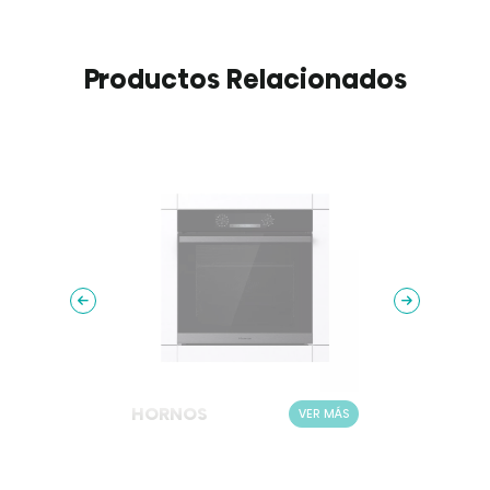
Productos Relacionados
HORNOS
HOR
ER MÁS
VER MÁS