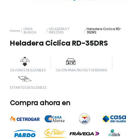
LÍNEA
HELADERAS Y
Heladera Ciclica RD-
Home
/
/
/
BLANCA
FREEZERS
35DRS
Heladera Ciclica RD-35DRS
CAJONES DESLIZABLES
CAJÓN PARA FRUTAS Y VERDURAS
ESTANTES DESLIZABLES
Compra ahora en