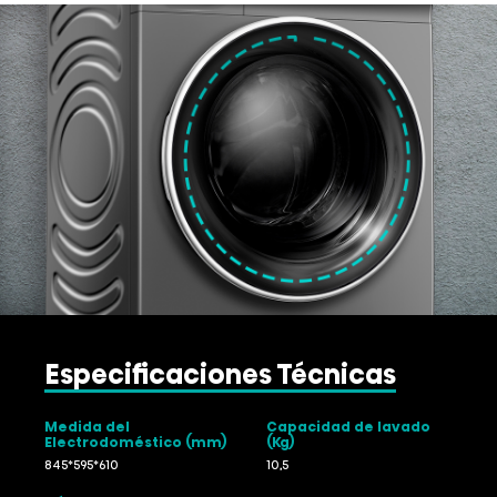
Especificaciones Técnicas
Medida del
Capacidad de lavado
Electrodoméstico (mm)
(Kg)
845*595*610
10,5