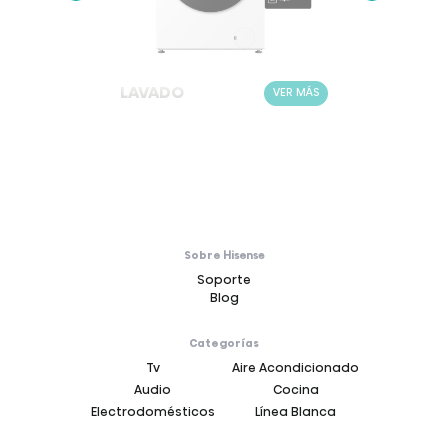
LAVADO
LAV
ER MÁS
VER MÁS
Sobre Hisense
Soporte
Blog
Categorías
Tv
Aire Acondicionado
Audio
Cocina
Electrodomésticos
Línea Blanca