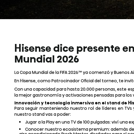
Hisense dice presente en 
Mundial 2026
La Copa Mundial de la FIFA 2026™ ya comenzó y Buenos Air
En Hisense, como Patrocinador Oficial del torneo, te invit
Con una capacidad para hasta 20.000 personas, este espac
la mejor gastronomía y activaciones pensadas para los v
Innovación y tecnología inmersiva en el stand de Hi
Para seguir manteniendo nuestro rol de líderes en TVs y
nuestro stand vas a poder:
Jugar a la Play en una TV de 100 pulgadas: viví una
Conocer nuestro ecosistema premium: además de pan
aire acondicionado Fresh Master, diseñados para el conf