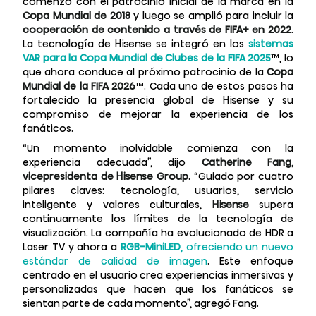
comenzó con el patrocinio inicial de la marca en la
Copa Mundial de 2018
y luego se amplió para incluir la
cooperación de contenido a través de FIFA+ en 2022
.
La tecnología de Hisense se integró en los
sistemas
VAR para la Copa Mundial de Clubes de la FIFA 2025
™, lo
que ahora conduce al próximo patrocinio de la
Copa
Mundial de la FIFA 2026
™. Cada uno de estos pasos ha
fortalecido la presencia global de Hisense y su
compromiso de mejorar la experiencia de los
fanáticos.
“Un momento inolvidable comienza con la
experiencia adecuada”, dijo
Catherine Fang,
vicepresidenta de Hisense Group
. “Guiado por cuatro
pilares claves: tecnología, usuarios, servicio
inteligente y valores culturales,
Hisense
supera
continuamente los límites de la tecnología de
visualización. La compañía ha evolucionado de HDR a
Laser TV y ahora a
RGB-MiniLED
, ofreciendo un nuevo
estándar de calidad de imagen
. Este enfoque
centrado en el usuario crea experiencias inmersivas y
personalizadas que hacen que los fanáticos se
sientan parte de cada momento”, agregó Fang.