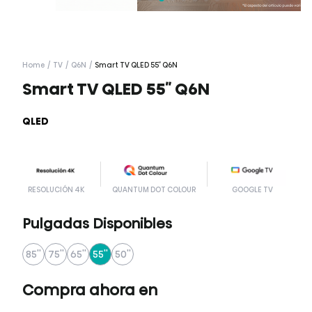
Home
/
TV
/
Q6N
/
Smart TV QLED 55″ Q6N
Smart TV QLED 55″ Q6N
QLED
RESOLUCIÓN 4K
QUANTUM DOT COLOUR
GOOGLE TV
Pulgadas Disponibles
85''
75''
65''
55''
50''
Compra ahora en