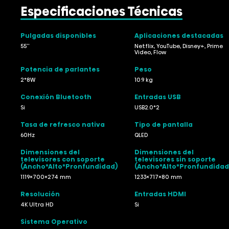
Especificaciones Técnicas
Pulgadas disponibles
Aplicaciones destacadas
55''
Netflix, YouTube, Disney+, Prime
Video, Flow
Potencia de parlantes
Peso
2*8W
10.9 kg
Conexión Bluetooth
Entradas USB
Si
USB2.0*2
Tasa de refresco nativa
Tipo de pantalla
60Hz
QLED
Dimensiones del
Dimensiones del
televisores con soporte
televisores sin soporte
(Ancho*Alto*Pronfundidad)
(Ancho*Alto*Pronfundidad
1119×700×274 mm
1233×717×80 mm
Resolución
Entradas HDMI
4K Ultra HD
Si
Sistema Operativo